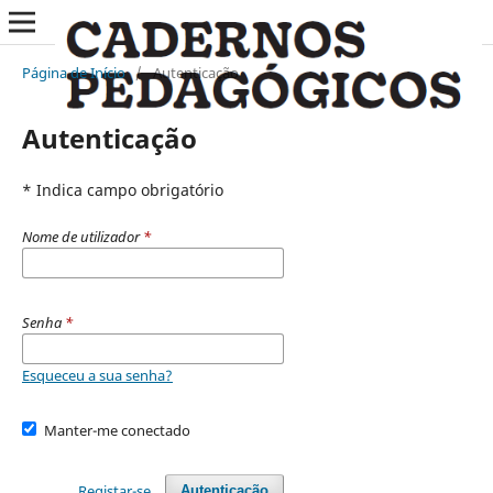
Página de Início
/
Autenticação
Autenticação
* Indica campo obrigatório
Nome de utilizador
*
Senha
*
Esqueceu a sua senha?
Manter-me conectado
Registar-se
Autenticação