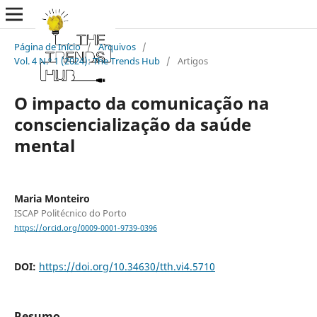
Página de Início
/
Arquivos
/
Vol. 4 N.º 1 (2024): The Trends Hub
/
Artigos
O impacto da comunicação na
consciencialização da saúde
mental
Maria Monteiro
ISCAP Politécnico do Porto
https://orcid.org/0009-0001-9739-0396
DOI:
https://doi.org/10.34630/tth.vi4.5710
Resumo