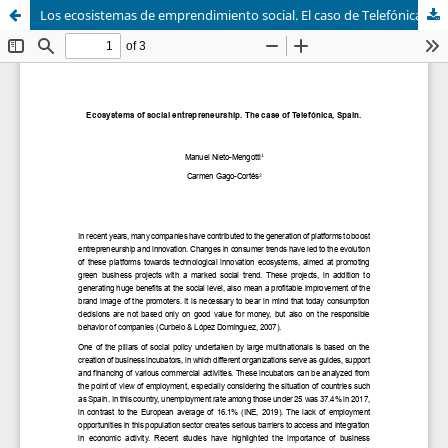
Los ecosistemas de emprendimiento social. El caso de Telefónica, España.