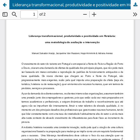
Liderança transformacional, produtividade e positividade em Hotelaria