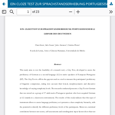
EIN CLOZE TEST ZUR SPRACHSTANDSERHEBUNG PORTUGIESISCHER L2 LERNER DES DEUTSCHEN