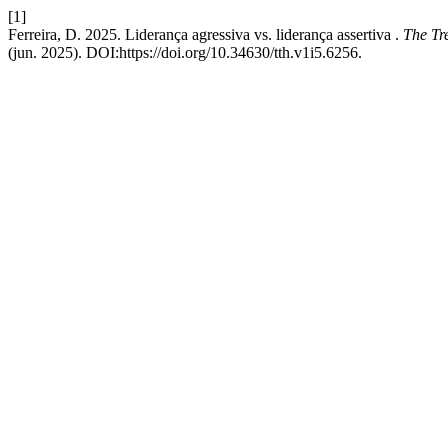
[1]
Ferreira, D. 2025. Liderança agressiva vs. liderança assertiva .
The Tr
(jun. 2025). DOI:https://doi.org/10.34630/tth.v1i5.6256.