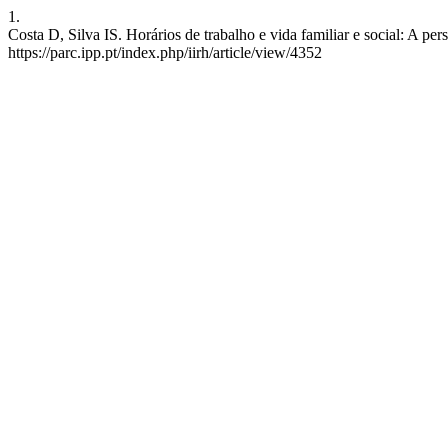
1.
Costa D, Silva IS. Horários de trabalho e vida familiar e social: A per
https://parc.ipp.pt/index.php/iirh/article/view/4352