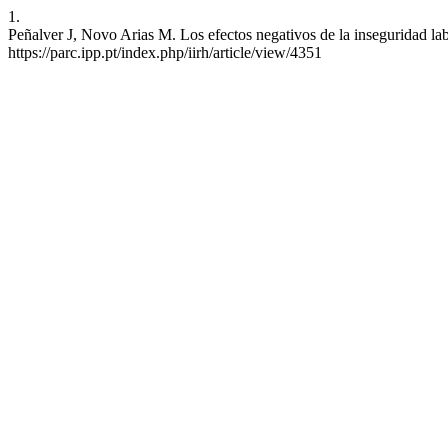
1.
Peñalver J, Novo Arias M. Los efectos negativos de la inseguridad labo
https://parc.ipp.pt/index.php/iirh/article/view/4351