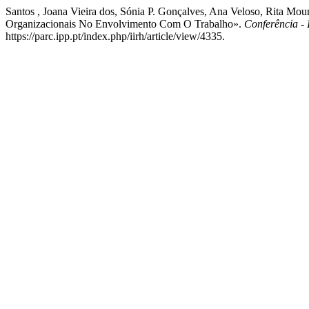
Santos , Joana Vieira dos, Sónia P. Gonçalves, Ana Veloso, Rita M
Organizacionais No Envolvimento Com O Trabalho».
Conferência -
https://parc.ipp.pt/index.php/iirh/article/view/4335.