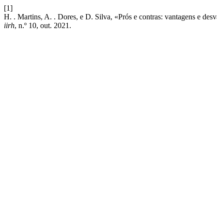
[1]
H. . Martins, A. . Dores, e D. Silva, «Prós e contras: vantagens e 
iirh
, n.º 10, out. 2021.