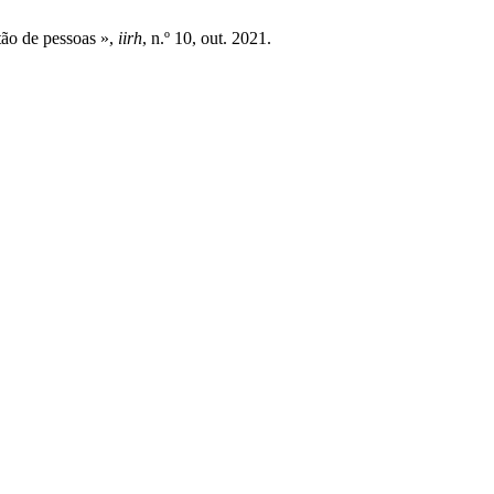
tão de pessoas »,
iirh
, n.º 10, out. 2021.