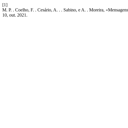
[1]
M. P. . Coelho, F. . Cesário, A. . . Sabino, e A. . Moreira, «Mensage
10, out. 2021.