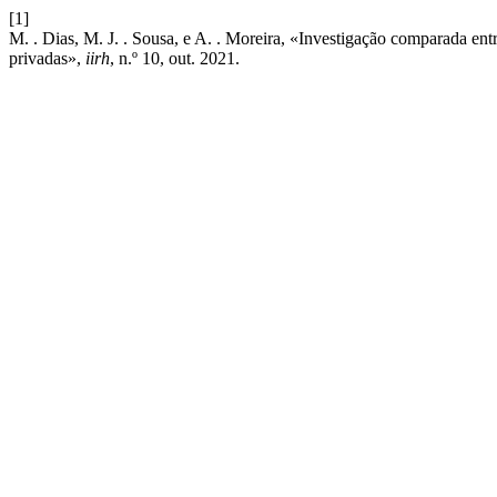
[1]
M. . Dias, M. J. . Sousa, e A. . Moreira, «Investigação comparada en
privadas»,
iirh
, n.º 10, out. 2021.