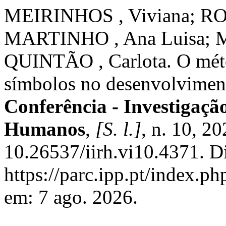
MEIRINHOS , Viviana; RO
MARTINHO , Ana Luisa; 
QUINTÃO , Carlota. O mét
símbolos no desenvolvimen
Conferência - Investigaçã
Humanos
,
[S. l.]
, n. 10, 2
10.26537/iirh.vi10.4371. D
https://parc.ipp.pt/index.ph
em: 7 ago. 2026.