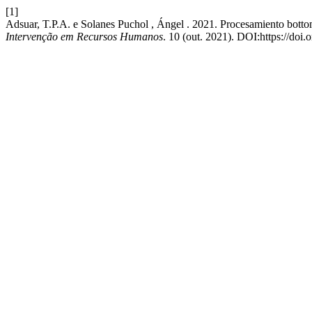
[1]
Adsuar, T.P.A. e Solanes Puchol , Ángel . 2021. Procesamiento botto
Intervenção em Recursos Humanos
. 10 (out. 2021). DOI:https://doi.