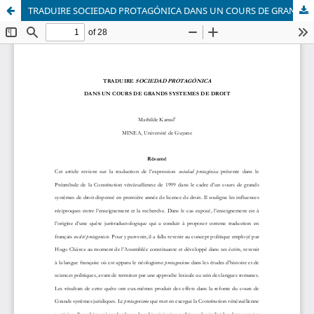
TRADUIRE SOCIEDAD PROTAGÓNICA DANS UN COURS DE GRANDS SYSTEMES DE DROIT