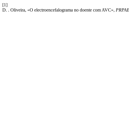
[1]
D. . Oliveira, «O electroencefalograma no doente com AVC»,
PRPA